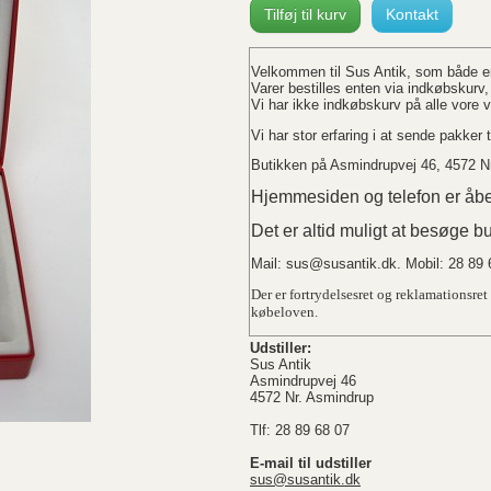
Tilføj til kurv
Kontakt
Velkommen til Sus Antik, som både er 
Varer bestilles enten via indkøbskurv, 
Vi har ikke indkøbskurv på alle vore 
Vi har stor erfaring i at sende pakker
Butikken på Asmindrupvej 46, 4572 Nr
Hjemmesiden og telefon er åbe
Det er altid muligt at besøge bu
Mail:
sus@susantik.dk
. Mobil: 28 89
Der er fortrydelsesret og reklamationsret 
købeloven.
Udstiller:
Sus Antik
Asmindrupvej 46
4572 Nr. Asmindrup
Tlf: 28 89 68 07
E-mail til udstiller
sus@susantik.dk