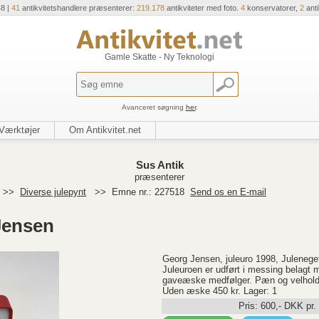
48 |
41
antikvitetshandlere præsenterer:
219.178
antikviteter med foto.
4
konservatorer,
2
ant
Gamle Skatte - Ny Teknologi
Avanceret søgning
her
.
Værktøjer
Om Antikvitet.net
Sus Antik
præsenterer
>>
Diverse julepynt
>>
Emne nr.: 227518
Send os en E-mail
Jensen
Georg Jensen, juleuro 1998, Julenege
Juleuroen er udført i messing belagt m
gaveæske medfølger. Pæn og velholdt s
Uden æske 450 kr. Lager: 1
Pris:
600
,-
DKK
pr.