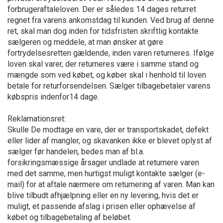
forbrugeraftaleloven. Der er således 14 dages returret
regnet fra varens ankomstdag til kunden. Ved brug af denne
ret, skal man dog inden for tidsfristen skriftlig kontakte
sælgeren og meddele, at man ønsker at gøre
fortrydelsesretten gældende, inden varen returneres. Ifølge
loven skal varer, der returneres være i samme stand og
mængde som ved købet, og køber skal i henhold til loven
betale for returforsendelsen. Sælger tilbagebetaler varens
købspris indenfor14 dage.
Reklamationsret:
Skulle De modtage en vare, der er transportskadet, defekt
eller lider af mangler, og skavanken ikke er blevet oplyst af
sælger før handelen, bedes man af bl.a.
forsikringsmæssige årsager undlade at returnere varen
med det samme, men hurtigst muligt kontakte sælger (e-
mail) for at aftale nærmere om returnering af varen. Man kan
blive tilbudt afhjælpning eller en ny levering, hvis det er
muligt, et passende afslag i prisen eller ophævelse af
købet og tilbagebetaling af beløbet.