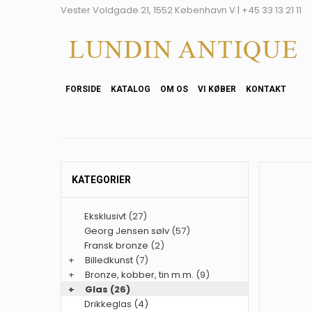
Vester Voldgade 21, 1552 København V | +45 33 13 21 11
FORSIDE
KATALOG
OM OS
VI KØBER
KONTAKT
KATEGORIER
Eksklusivt
(27)
Georg Jensen sølv
(57)
Fransk bronze
(2)
+
Billedkunst
(7)
+
Bronze, kobber, tin m.m.
(9)
+
Glas
(26)
Drikkeglas (4)