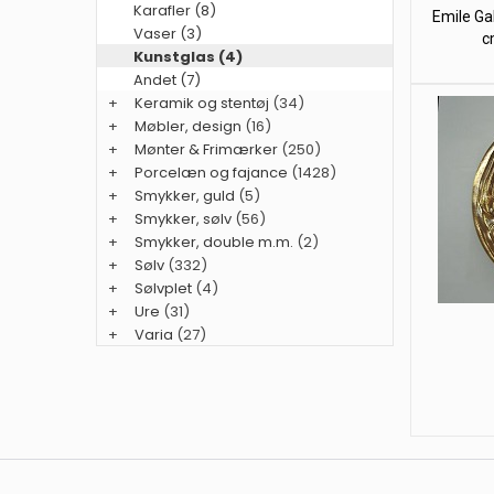
Karafler (8)
Emile Ga
Vaser (3)
c
Kunstglas (4)
Andet (7)
+
Keramik og stentøj
(34)
+
Møbler, design
(16)
+
Mønter & Frimærker
(250)
+
Porcelæn og fajance
(1428)
+
Smykker, guld
(5)
+
Smykker, sølv
(56)
+
Smykker, double m.m.
(2)
+
Sølv
(332)
+
Sølvplet
(4)
+
Ure
(31)
+
Varia
(27)