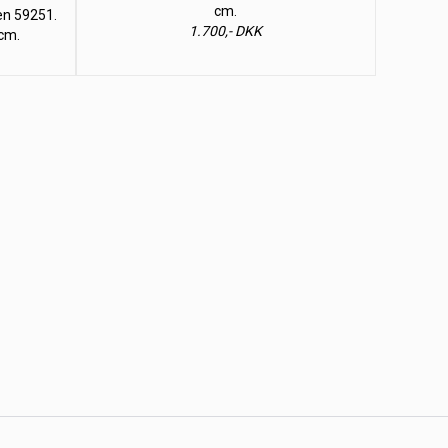
cm.
ien 59251.
1.700,- DKK
cm.